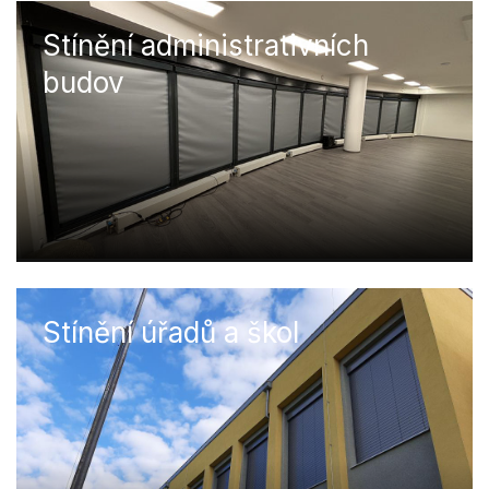
Stínění administrativních
budov
Stínění úřadů a škol