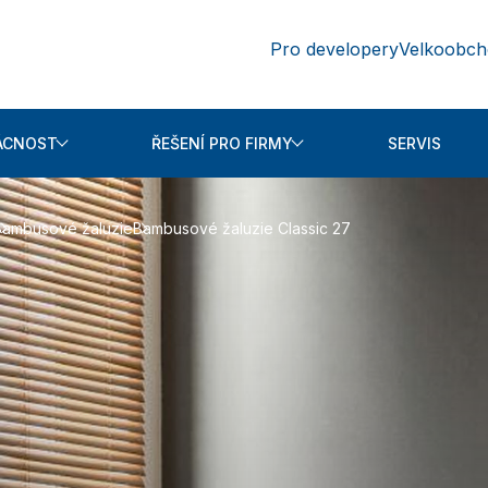
Pro developery
Velkoobc
ÁCNOST
ŘEŠENÍ PRO FIRMY
SERVIS
Bambusové žaluzie
Bambusové žaluzie Classic 27