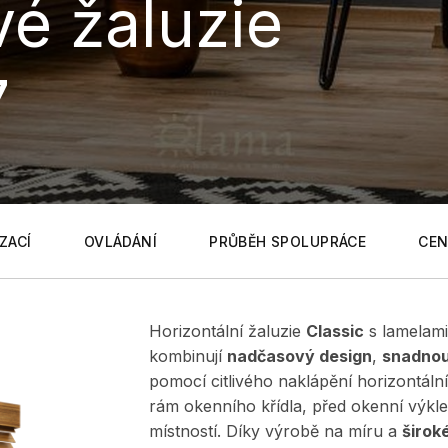
é žaluzie
7
ZACÍ
OVLÁDÁNÍ
PRŮBĚH SPOLUPRÁCE
CEN
Horizontální žaluzie
Classic
s lamelam
kombinují
nadčasový design
,
snadnou
pomocí citlivého naklápění horizontál
rám okenního křídla, před okenní výkle
místností. Díky výrobě na míru a
širok