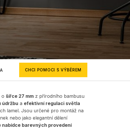
CHCI POMOCI S VÝBĚREM
A
i o
šířce 27 mm
z přírodního bambusu
 údržbu
a
efektivní regulaci světla
ních lamel. Jsou určené pro montáž na
nek nebo jako elegantní dělení
é nabídce barevných provedení