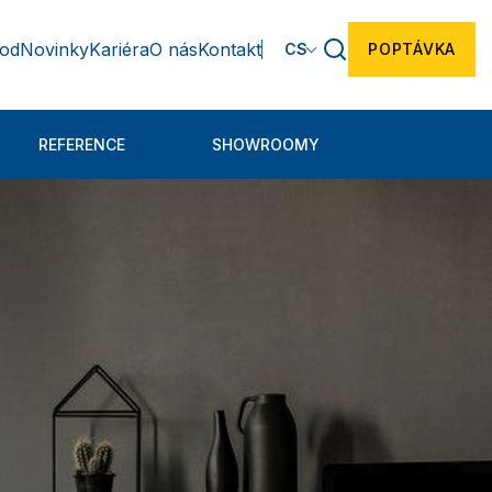
hod
Novinky
Kariéra
O nás
Kontakt
CS
POPTÁVKA
REFERENCE
SHOWROOMY