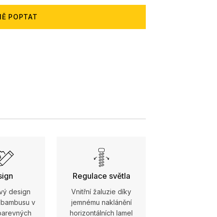
NĚ POPTAT
sign
Regulace světla
vý design
Vnitřní žaluzie díky
o bambusu v
jemnému naklánění
barevných
horizontálních lamel