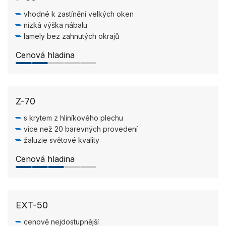
vhodné k zastínění velkých oken
nízká výška nábalu
lamely bez zahnutých okrajů
Cenová hladina
2.0/5
Z-70
s krytem z hliníkového plechu
více než 20 barevných provedení
žaluzie světové kvality
Cenová hladina
3.0/5
EXT-50
cenově nejdostupnější