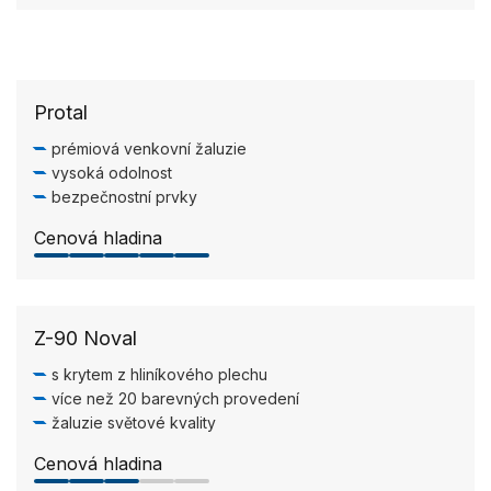
PRÉMIOVÉ
Protal
prémiová venkovní žaluzie
vysoká odolnost
bezpečnostní prvky
Cenová hladina
5.0/5
NEJPRODÁVANĚJŠÍ
Z-90 Noval
s krytem z hliníkového plechu
více než 20 barevných provedení
žaluzie světové kvality
Cenová hladina
3.0/5