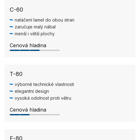
C-60
natáčení lamel do obou stran
zaručuje malý nábal
menší i větší plochy
Cenová hladina
3.0/5
T-80
výborné technické vlastnosti
elegantní design
vysoká odolnost proti větru
Cenová hladina
2.0/5
F-80