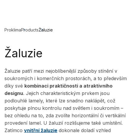
Proklima
Products
Žaluzie
Žaluzie
Žaluzie patří mezi nejoblíbenější způsoby stínění v
soukromých i komerčních prostorách, a to především
díky své
kombinaci praktičnosti a atraktivního
designu
. Jejich charakteristickým prvkem jsou
podlouhlé lamely, které lze snadno naklápět, což
poskytuje plnou kontrolu nad světlem i soukromím –
bez ohledu na to, zda zvolíte horizontální či vertikální
provedení lamel. U žaluzií rozlišujeme také umístění.
Zatímco
vnitřní žaluzie
dokonale doladí vzhled