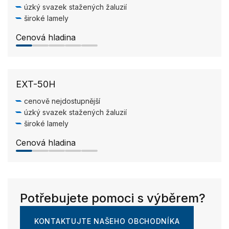
úzký svazek stažených žaluzií
široké lamely
Cenová hladina
1.0/5
EXT-50H
cenově nejdostupnější
úzký svazek stažených žaluzií
široké lamely
Cenová hladina
1.0/5
Potřebujete pomoci s výběrem?
KONTAKTUJTE NAŠEHO OBCHODNÍKA