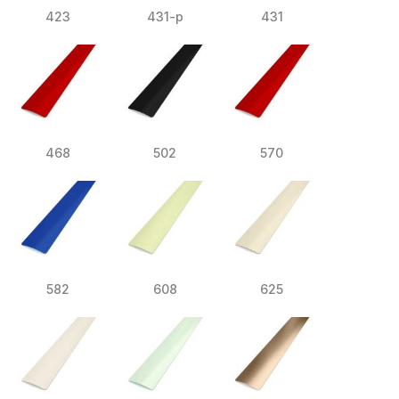
423
431-p
431
468
502
570
582
608
625