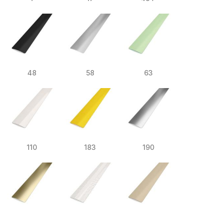
48
58
63
110
183
190