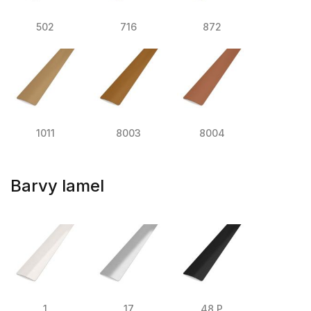
502
716
872
1011
8003
8004
Barvy lamel
1
17
48 P