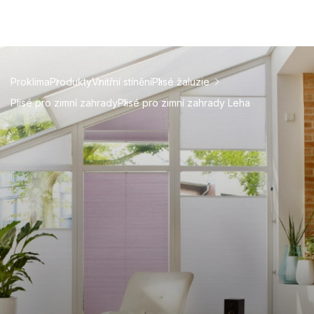
Proklima
Produkty
Vnitřní stínění
Plisé žaluzie
Plisé pro zimní zahrady
Plisé pro zimní zahrady Leha