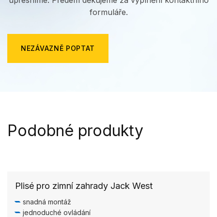
upřesníme. Předem děkujeme za vyplnění kontaktního
formuláře.
NEZÁVAZNĚ POPTAT
Podobné produkty
Plisé pro zimní zahrady Jack West
snadná montáž
jednoduché ovládání