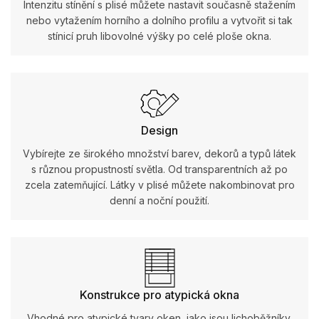
Intenzitu stínění s plisé můžete nastavit současně stažením
nebo vytažením horního a dolního profilu a vytvořit si tak
stínicí pruh libovolné výšky po celé ploše okna.
Design
Vybírejte ze širokého množství barev, dekorů a typů látek
s různou propustností světla. Od transparentních až po
zcela zatemňující. Látky v plisé můžete nakombinovat pro
denní a noční použití.
Konstrukce pro atypická okna
Vhodné pro atypické tvary oken, jako jsou lichoběžníky,