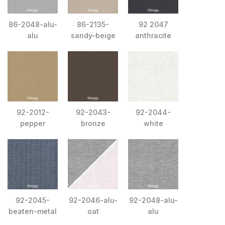
86-2048-alu-
86-2135-
92 2047
alu
sandy-beige
anthracite
92-2012-
92-2043-
92-2044-
pepper
bronze
white
92-2045-
92-2046-alu-
92-2048-alu-
beaten-metal
oat
alu