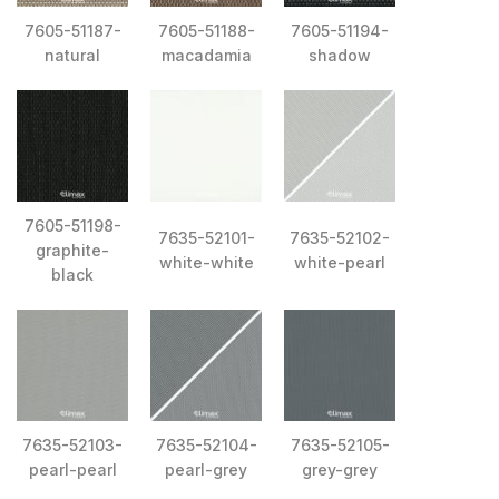
7605-51187-
7605-51188-
7605-51194-
natural
macadamia
shadow
7605-51198-
7635-52101-
7635-52102-
graphite-
white-white
white-pearl
black
7635-52103-
7635-52104-
7635-52105-
pearl-pearl
pearl-grey
grey-grey