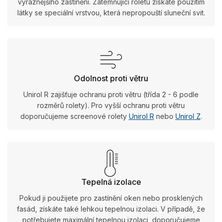
výraznějšího zastínění. Zatemňující roletu získáte použitím
látky se speciální vrstvou, která nepropouští sluneční svit.
Odolnost proti větru
Unirol R zajišťuje ochranu proti větru (třída 2 - 6 podle
rozměrů rolety). Pro vyšší ochranu proti větru
doporučujeme screenové rolety
Unirol R
nebo
Unirol Z
.
Tepelná izolace
Pokud ji použijete pro zastínění oken nebo prosklených
fasád, získáte také lehkou tepelnou izolaci. V případě, že
potřebujete maximální tepelnou izolaci, doporučujeme