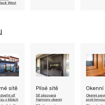
Jack West
u
né sítě
Plisé sítě
Okenní 
dveřní síť
Síť plisovaná
Okenní pevn
zu v lištách
Harmony okenní
proti hmyzu