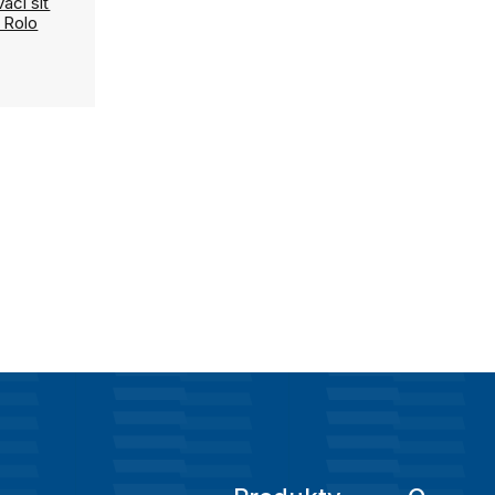
ací síť
 Rolo