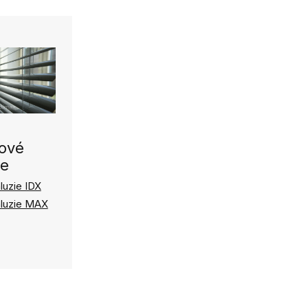
kové
ie
aluzie IDX
žaluzie MAX