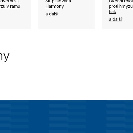
dveřní síť
Síť plisovaná
Okenní rolov
yzu v rámu
Harmony
proti hmyzu
hák
a další
a další
ny