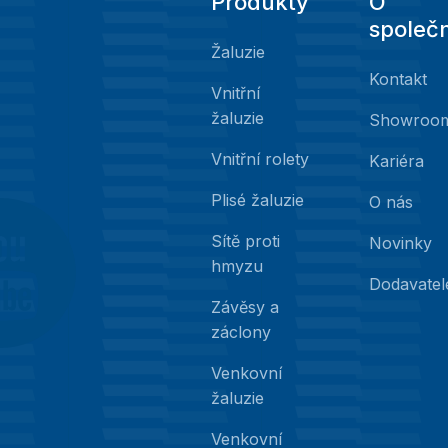
Produkty
O
společn
Žaluzie
Kontakt
Vnitřní
žaluzie
Showroo
Vnitřní rolety
Kariéra
Plisé žaluzie
O nás
Sítě proti
Novinky
hmyzu
Dodavatel
Závěsy a
záclony
Venkovní
žaluzie
Venkovní