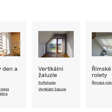
y den a
Vertikální
Římské
žaluzie
rolety
Softshade
Římská role
roleta
Vertikální žaluzie
Zebra