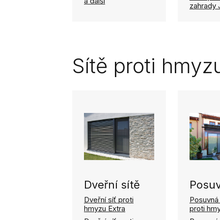
a další
zahrady 
Sítě proti hmyz
Dveřní sítě
Posuv
Dveřní síť proti
Posuvná 
hmyzu Extra
proti hmy