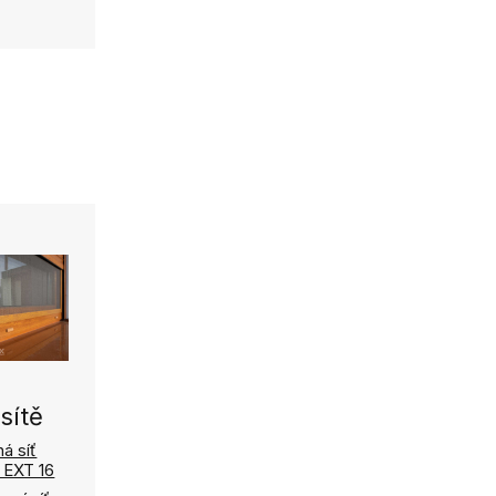
sítě
á síť
 EXT 16