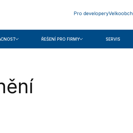
Pro developery
Velkoobc
ÁCNOST
ŘEŠENÍ PRO FIRMY
SERVIS
ínění