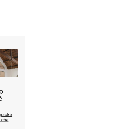
ro
é
typické
 Leha