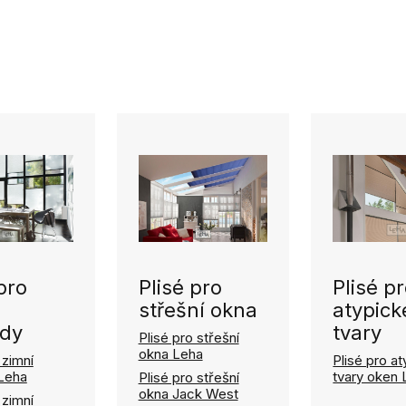
pro
Plisé pro
Plisé p
střešní okna
atypick
dy
tvary
Plisé pro střešní
okna Leha
 zimní
Plisé pro a
Leha
tvary oken
Plisé pro střešní
okna Jack West
 zimní