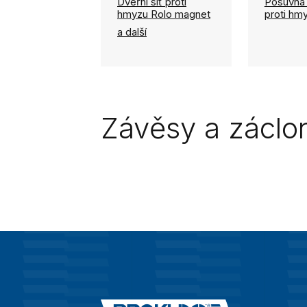
Dveřní síť proti
Posuvná 
hmyzu Rolo magnet
proti hm
a další
Závěsy a záclo