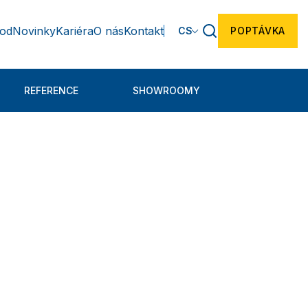
hod
Novinky
Kariéra
O nás
Kontakt
CS
POPTÁVKA
REFERENCE
SHOWROOMY