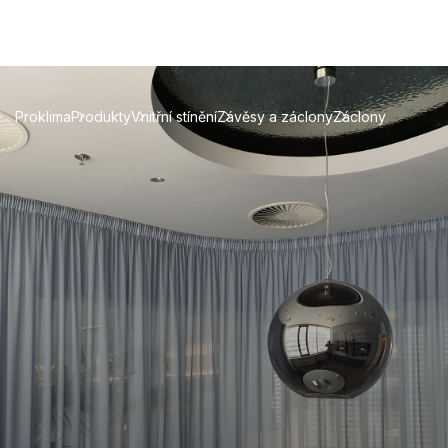
Proklima
Produkty
Vnitřní stínění
Závěsy a záclony
Záclony