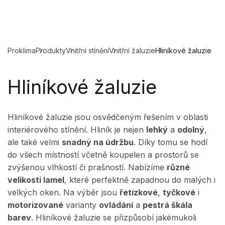
Proklima
Produkty
Vnitřní stínění
Vnitřní žaluzie
Hliníkové žaluzie
Hliníkové žaluzie
Hliníkové žaluzie jsou osvědčeným řešením v oblasti
interiérového stínění. Hliník je nejen
lehký
a
odolný
,
ale také velmi
snadný na údržbu
. Díky tomu se hodí
do všech místností včetně koupelen a prostorů se
zvýšenou vlhkostí či prašností. Nabízíme
různé
velikosti lamel
, které perfektně zapadnou do malých i
velkých oken. Na výběr jsou
řetízkové
,
tyčkové
i
motorizované
varianty
ovládání
a
pestrá škála
barev
. Hliníkové žaluzie se přizpůsobí jakémukoli